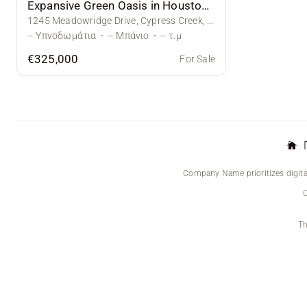
Expansive Green Oasis in Houston Suburbs
1245 Meadowridge Drive, Cypress Creek, Houston, TX
--
Υπνοδωμάτια
·
--
Μπάνιο
·
--
τ.μ
€325,000
For Sale
Company Name prioritizes digital
Th