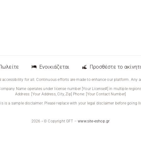
Πωλείτε
Ενοικιάζεται
Προσθέστε το ακίνητ
 accessibility for all. Continuous efforts are made to enhance our platform. Any a
Company Name operates under license number [Your License#] in multiple regions
Address: [Your Address, City, Zip] Phone: [Your Contact Number]
is is a sample disclaimer. Please replace with your legal disclaimer before going li
2026 • © Copyright GFT –
www.site-eshop.gr