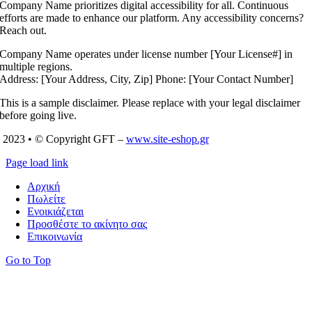
Company Name prioritizes digital accessibility for all. Continuous
efforts are made to enhance our platform. Any accessibility concerns?
Reach out.
Company Name operates under license number [Your License#] in
multiple regions.
Address: [Your Address, City, Zip] Phone: [Your Contact Number]
This is a sample disclaimer. Please replace with your legal disclaimer
before going live.
2023 • © Copyright GFT –
www.site-eshop.gr
Page load link
Αρχική
Πωλείτε
Ενοικιάζεται
Προσθέστε το ακίνητο σας
Επικοινωνία
Go to Top