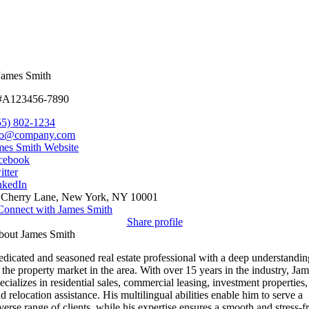
James Smith
#A123456-7890
55) 802-1234
fo@company.com
mes Smith Website
cebook
itter
nkedIn
 Cherry Lane, New York, NY 10001
Connect with James Smith
Share profile
bout James Smith
dicated and seasoned real estate professional with a deep understandin
 the property market in the area. With over 15 years in the industry, Ja
ecializes in residential sales, commercial leasing, investment properties,
d relocation assistance. His multilingual abilities enable him to serve a
verse range of clients, while his expertise ensures a smooth and stress-f