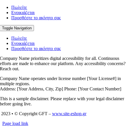
Πωλείτε
Ενοικιάζεται
Προσθέστε το ακίνητο σας
Toggle Navigation
Πωλείτε
Ενοικιάζεται
Προσθέστε το ακίνητο σας
Company Name prioritizes digital accessibility for all. Continuous
efforts are made to enhance our platform. Any accessibility concerns?
Reach out.
Company Name operates under license number [Your License#] in
multiple regions.
Address: [Your Address, City, Zip] Phone: [Your Contact Number]
This is a sample disclaimer. Please replace with your legal disclaimer
before going live.
2023 • © Copyright GFT –
www.site-eshop.gr
Page load link