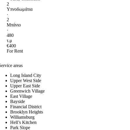
2
Υπνοδωμάτια
·
2
Μπάνιο
·
480
τ.μ
€400
For Rent
Service areas
Long Island City
Upper West Side
Upper East Side
Greenwich Village
East Village
Bayside
Financial District
Brooklyn Heights
Williamsburg
Hell’s Kitchen
Park Slope