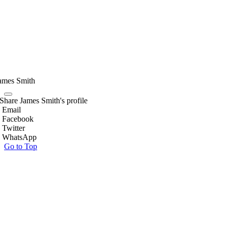
ames Smith
Share James Smith's profile
Email
Facebook
Twitter
WhatsApp
Go to Top