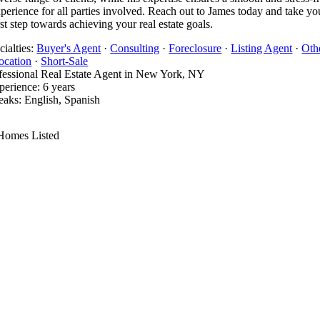
perience for all parties involved. Reach out to James today and take yo
rst step towards achieving your real estate goals.
cialties:
Buyer's Agent
·
Consulting
·
Foreclosure
·
Listing Agent
·
Oth
ocation
·
Short-Sale
fessional Real Estate Agent in New York, NY
perience: 6 years
eaks: English, Spanish
Homes Listed