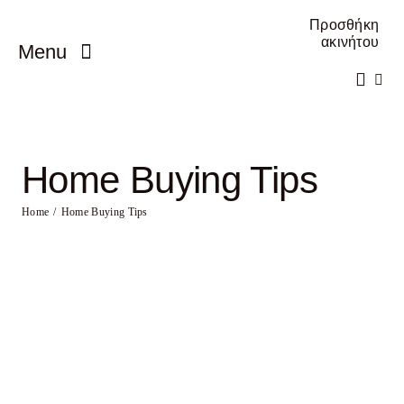
Skip
Προσθήκη
to
ακινήτου
Menu
content
Αρχική
Πωλείτε
Home Buying Tips
Ενοικιάζεται
Home
Home Buying Tips
Προσθέστε το ακίνητο σας
Επικοινωνία